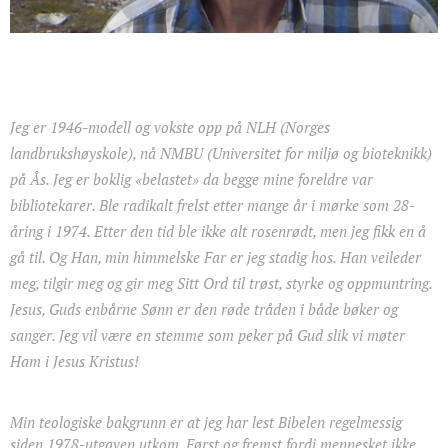
Jeg er 1946-modell og vokste opp på NLH (Norges
landbrukshøyskole), nå NMBU (Universitet for miljø og bioteknikk)
på Ås. Jeg er boklig «belastet» da begge mine foreldre var
bibliotekarer. Ble radikalt frelst etter mange år i mørke som 28-
åring i 1974. Etter den tid ble ikke alt rosenrødt, men jeg fikk en å
gå til. Og Han, min himmelske Far er jeg stadig hos. Han veileder
meg, tilgir meg og gir meg Sitt Ord til trøst, styrke og oppmuntring.
Jesus, Guds enbårne Sønn er den røde tråden i både bøker og
sanger. Jeg vil være en stemme som peker på Gud slik vi møter
Ham i Jesus Kristus!
Min teologiske bakgrunn er at jeg har lest Bibelen regelmessig
siden 1978-utgaven utkom. Først og fremst fordi mennesket ikke