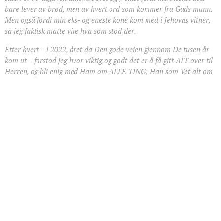
bare lever av brød, men av hvert ord som kommer fra Guds munn.
Men også fordi min eks- og eneste kone kom med i Jehovas vitner,
så jeg faktisk måtte vite hva som stod der.
Etter hvert – i 2022, året da Den gode veien gjennom De tusen år
kom ut – forstod jeg hvor viktig og godt det er å få gitt ALT over til
Herren, og bli enig med Ham om ALLE TING; Han som Vet alt om
oss, og som er Bare God!
Gud slutter heller aldri å arbeide med oss. Vekst i kristenlivet går
alltid gjennom bekjennelsen, og det er alltid Gud som tar initiativet.
Som disipler hører vi hva Gud vil, og gjør etter det.
Kanskje du finner noe av interesse her som kan bli til velsignelse på
veien videre?
Hjertelig hilsen
Øystein Johnson