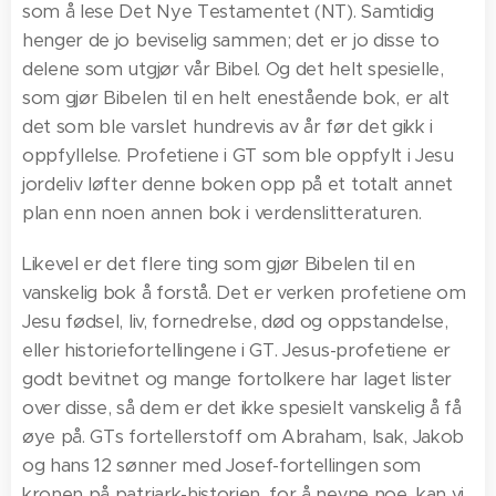
som å lese Det Nye Testamentet (NT). Samtidig
henger de jo beviselig sammen; det er jo disse to
delene som utgjør vår Bibel. Og det helt spesielle,
som gjør Bibelen til en helt enestående bok, er alt
det som ble varslet hundrevis av år før det gikk i
oppfyllelse. Profetiene i GT som ble oppfylt i Jesu
jordeliv løfter denne boken opp på et totalt annet
plan enn noen annen bok i verdenslitteraturen.
Likevel er det flere ting som gjør Bibelen til en
vanskelig bok å forstå. Det er verken profetiene om
Jesu fødsel, liv, fornedrelse, død og oppstandelse,
eller historiefortellingene i GT. Jesus-profetiene er
godt bevitnet og mange fortolkere har laget lister
over disse, så dem er det ikke spesielt vanskelig å få
øye på. GTs fortellerstoff om Abraham, Isak, Jakob
og hans 12 sønner med Josef-fortellingen som
kronen på patriark-historien, for å nevne noe, kan vi