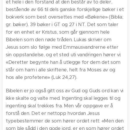
et hele i den forstand at den består av to deler,
bestående av 66 til dels ganske forskjellige bøker i et
bokverk som best oversettes med «Bøkene» (Biblia;
gr. bøker). 39 bøker i GT og 27 i NT. Det som taler
for en enhet er Kristus, som går gjennom hele
Bibelen som den røde tråden. Lukas skriver om
Jesus som slo følge med Emmausvandrerne etter
sin oppstandelse, og et sted uti vandringen hører vi:
«Deretter begynte han å utlegge for dem det som
står om ham i alle skriftene, helt fra Moses av og
hos alle profetene» (Luk 24,27).
Bibelen er jo også gitt oss av Gud og Guds ord kan vi
ikke skalte og valte med. Ingenting skal legges til og
ingenting skal trekkes fra. Men vår oppgave er å
forstå den. Det er nettopp hvordan Jesus
typebestemmer de som hører ordet rett: «Men den
som ble sådd i den gode jord, er en som hører ordet