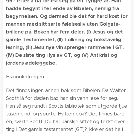
95 - etter å ha forlest seg på GT i yngre år. Han
hadde begynt i feil ende av Bibelen, nemlig fra
begynnelsen. Og dermed ble det for hard kost for
mannen med sitt sarte følelsesliv uten Golgata-
brillene på. Boken har fem deler. (I) Jesus og det
gamle Testamentet, (II) Tolkning og bokstavelig
lesning, (III) Jesu nye vin sprenger rammene i GT,
(IV) De siste ting i lys av GT, og (V) Antikrist og
jordens ødeleggelse.
Fra innledningen:
Det finnes ingen annen bok som Bibelen. Da Walter
Scott lå for døden bad han sin venn lese for seg.
Han så seg rundt i Scotts bibliotek som utgjorde tjue
tusen bind, og spurte: Hvilken bok? Det finnes bare
én, svarte Scott. Du har kanskje sittet og tenkt over
ting i Det gamle testamentet (GT)? Ikke er det helt